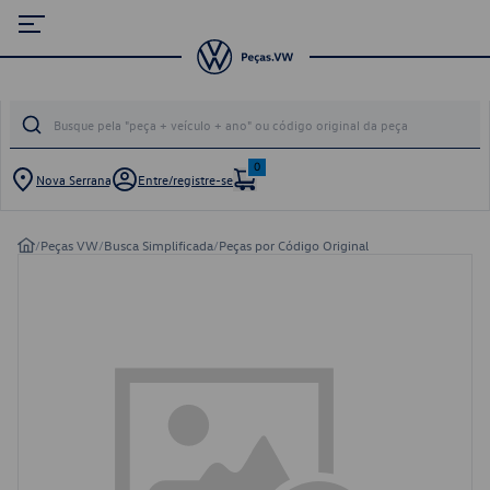
0
Nova Serrana
Entre/registre-se
/
Peças VW
/
Busca Simplificada
/
Peças por Código Original