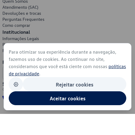
Quem Somos
Atendimento (SAC)
Devoluções e trocas
Perguntas Frequentes
Como comprar
Institucional
Informações Legais
Política de Privacidade
Política de Cookies
Para otimizar sua experiência durante a navegação,
fazemos uso de cookies. Ao continuar no site,
Formas de Pagamento
consideramos que você está ciente com nossas
políticas
de privacidade
.
Segurança
Rejeitar cookies
Aceitar cookies
© 2026 - Volkswagen do Brasil - Todos os direitos reservados