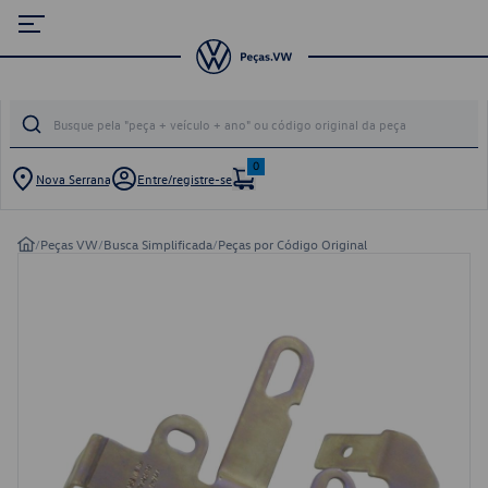
0
Nova Serrana
Entre/registre-se
/
Peças VW
/
Busca Simplificada
/
Peças por Código Original