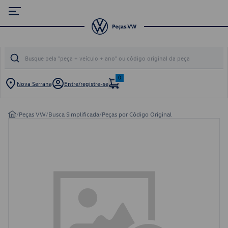
0
Nova Serrana
Entre/registre-se
/
Peças VW
/
Busca Simplificada
/
Peças por Código Original