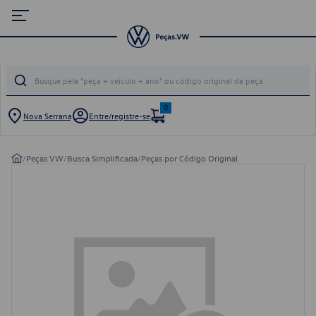
0
Nova Serrana
Entre/registre-se
/
Peças VW
/
Busca Simplificada
/
Peças por Código Original