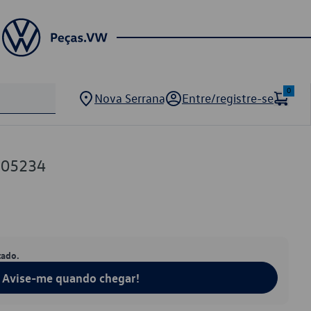
0
Nova Serrana
Entre/registre-se
805234
tado.
Avise-me quando chegar!