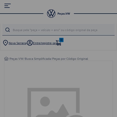
0
Nova Serrana
Entre/registre-se
/
Peças VW
/
Busca Simplificada
/
Peças por Código Original