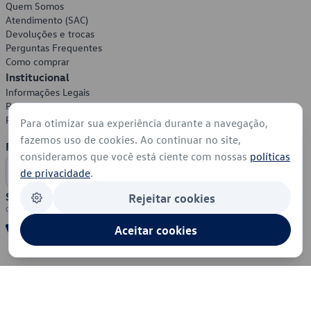
Quem Somos
Atendimento (SAC)
Devoluções e trocas
Perguntas Frequentes
Como comprar
Institucional
Informações Legais
Política de Privacidade
Política de Cookies
Para otimizar sua experiência durante a navegação,
fazemos uso de cookies. Ao continuar no site,
Formas de Pagamento
consideramos que você está ciente com nossas
políticas
de privacidade
.
Segurança
Rejeitar cookies
Aceitar cookies
© 2026 - Volkswagen do Brasil - Todos os direitos reservados