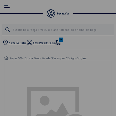
0
Nova Serrana
Entre/registre-se
/
Peças VW
/
Busca Simplificada
/
Peças por Código Original