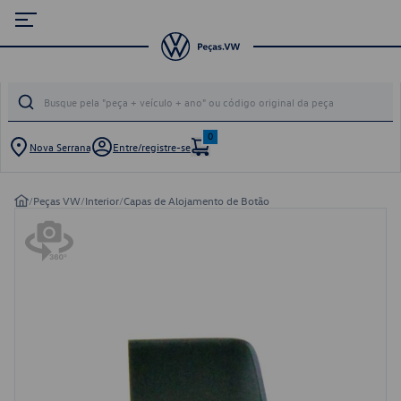
0
Nova Serrana
Entre/registre-se
/
Peças VW
/
Interior
/
Capas de Alojamento de Botão