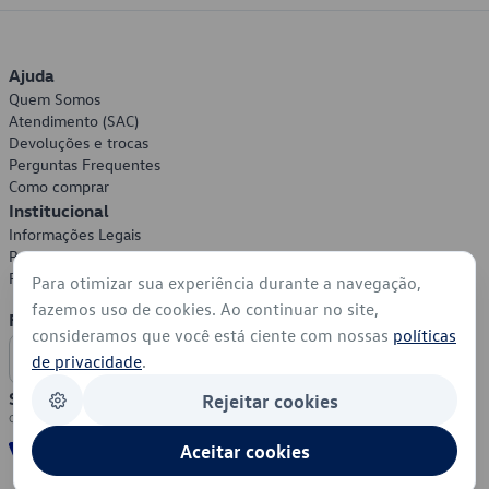
Ajuda
Quem Somos
Atendimento (SAC)
Devoluções e trocas
Perguntas Frequentes
Como comprar
Institucional
Informações Legais
Política de Privacidade
Política de Cookies
Para otimizar sua experiência durante a navegação,
fazemos uso de cookies. Ao continuar no site,
Formas de Pagamento
consideramos que você está ciente com nossas
políticas
de privacidade
.
Segurança
Rejeitar cookies
Aceitar cookies