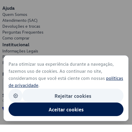
Ajuda
Quem Somos
Atendimento (SAC)
Devoluções e trocas
Perguntas Frequentes
Como comprar
Institucional
Informações Legais
Política de Privacidade
Política de Cookies
Para otimizar sua experiência durante a navegação,
fazemos uso de cookies. Ao continuar no site,
Formas de Pagamento
consideramos que você está ciente com nossas
políticas
de privacidade
.
Segurança
Rejeitar cookies
Aceitar cookies