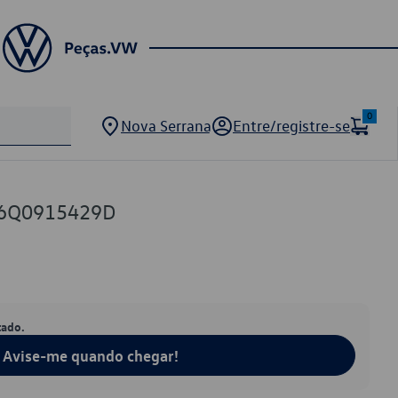
0
Nova Serrana
Entre/registre-se
W 6Q0915429D
tado.
Avise-me quando chegar!