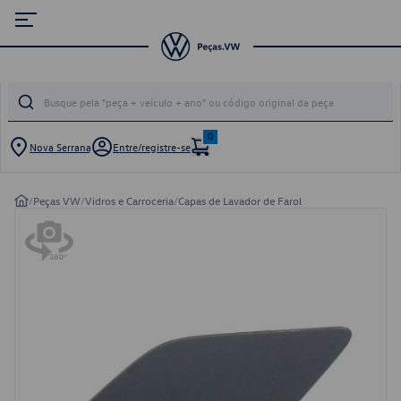
0
Nova Serrana
Entre/registre-se
/
Peças VW
/
Vidros e Carroceria
/
Capas de Lavador de Farol