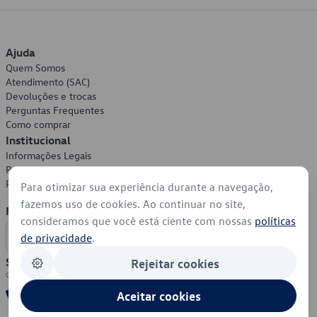
Ajuda
Quem Somos
Atendimento (SAC)
Devoluções e trocas
Perguntas Frequentes
Como comprar
Institucional
Informações Legais
Política de Privacidade
Política de Cookies
Para otimizar sua experiência durante a navegação,
fazemos uso de cookies. Ao continuar no site,
Formas de Pagamento
consideramos que você está ciente com nossas
políticas
de privacidade
.
Segurança
Rejeitar cookies
Aceitar cookies