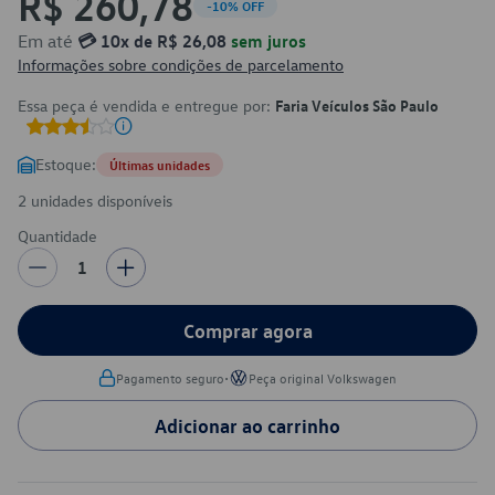
R$ 260,78
-10% OFF
Em até
💳 10x de R$ 26,08
sem juros
Informações sobre condições de parcelamento
Essa peça é vendida e entregue por:
Faria Veículos São Paulo
Estoque:
Últimas unidades
2 unidades disponíveis
Quantidade
1
Comprar agora
•
Pagamento seguro
Peça original Volkswagen
Adicionar ao carrinho