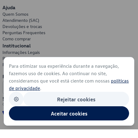
Ajuda
Quem Somos
Atendimento (SAC)
Devoluções e trocas
Perguntas Frequentes
Como comprar
Institucional
Informações Legais
Política de Privacidade
Política de Cookies
Para otimizar sua experiência durante a navegação,
fazemos uso de cookies. Ao continuar no site,
Formas de Pagamento
consideramos que você está ciente com nossas
políticas
de privacidade
.
Segurança
Rejeitar cookies
Aceitar cookies