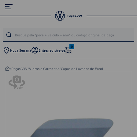
0
Nova Serrana
Entre/registre-se
/
Peças VW
/
Vidros e Carroceria
/
Capas de Lavador de Farol