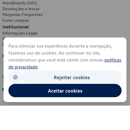
Atendimento (SAC)
Devoluções e trocas
Perguntas Frequentes
Como comprar
Institucional
Informações Legais
Política de Privacidade
Política de Cookies
Para otimizar sua experiência durante a navegação,
fazemos uso de cookies. Ao continuar no site,
Formas de Pagamento
consideramos que você está ciente com nossas
políticas
de privacidade
.
Segurança
Rejeitar cookies
Aceitar cookies
© 2026 - Volkswagen do Brasil - Todos os direitos reservados