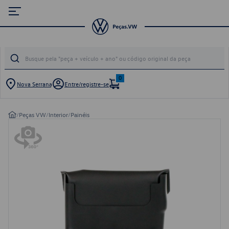
0
Nova Serrana
Entre/registre-se
/
Peças VW
/
Interior
/
Painéis