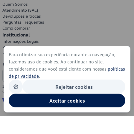
Quem Somos
Atendimento (SAC)
Devoluções e trocas
Perguntas Frequentes
Como comprar
Institucional
Informações Legais
Política de Privacidade
Política de Cookies
Para otimizar sua experiência durante a navegação,
fazemos uso de cookies. Ao continuar no site,
Formas de Pagamento
consideramos que você está ciente com nossas
políticas
de privacidade
.
Segurança
Rejeitar cookies
Aceitar cookies
© 2026 - Volkswagen do Brasil - Todos os direitos reservados