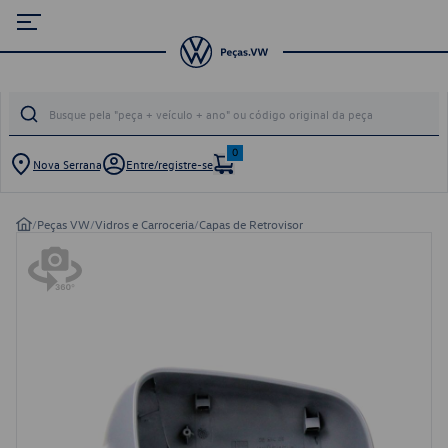
0
Nova Serrana
Entre/registre-se
/
Peças VW
/
Vidros e Carroceria
/
Capas de Retrovisor