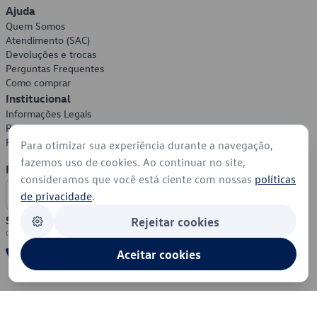
Ajuda
Quem Somos
Atendimento (SAC)
Devoluções e trocas
Perguntas Frequentes
Como comprar
Institucional
Informações Legais
Política de Privacidade
Política de Cookies
Para otimizar sua experiência durante a navegação,
fazemos uso de cookies. Ao continuar no site,
Formas de Pagamento
consideramos que você está ciente com nossas
políticas
de privacidade
.
Segurança
Rejeitar cookies
Aceitar cookies