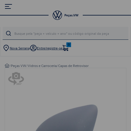
0
Nova Serrana
Entre/registre-se
/
Peças VW
/
Vidros e Carroceria
/
Capas de Retrovisor