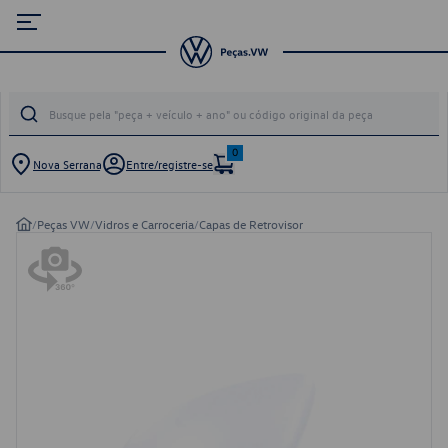
0
Nova Serrana
Entre/registre-se
/
Peças VW
/
Vidros e Carroceria
/
Capas de Retrovisor