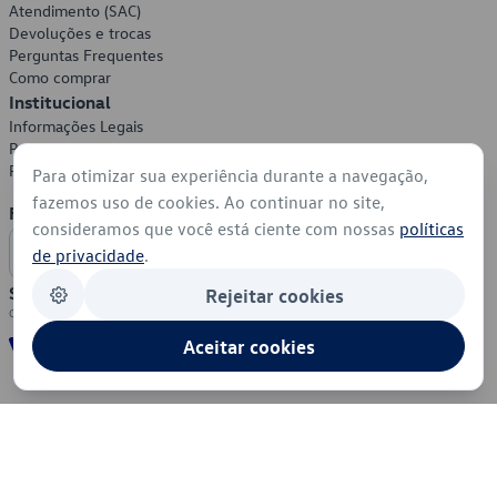
Atendimento (SAC)
Devoluções e trocas
Perguntas Frequentes
Como comprar
Institucional
Informações Legais
Política de Privacidade
Política de Cookies
Para otimizar sua experiência durante a navegação,
fazemos uso de cookies. Ao continuar no site,
Formas de Pagamento
consideramos que você está ciente com nossas
políticas
de privacidade
.
Segurança
Rejeitar cookies
Aceitar cookies
© 2026 - Volkswagen do Brasil - Todos os direitos reservados