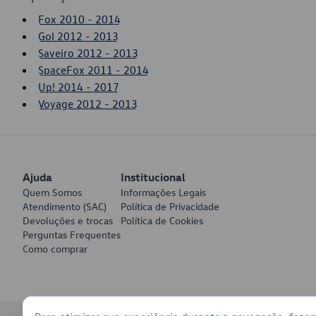
Fox 2010 - 2014
Gol 2012 - 2013
Saveiro 2012 - 2013
SpaceFox 2011 - 2014
Up! 2014 - 2017
Voyage 2012 - 2013
Ajuda
Institucional
Quem Somos
Informações Legais
Atendimento (SAC)
Política de Privacidade
Devoluções e trocas
Política de Cookies
Perguntas Frequentes
Como comprar