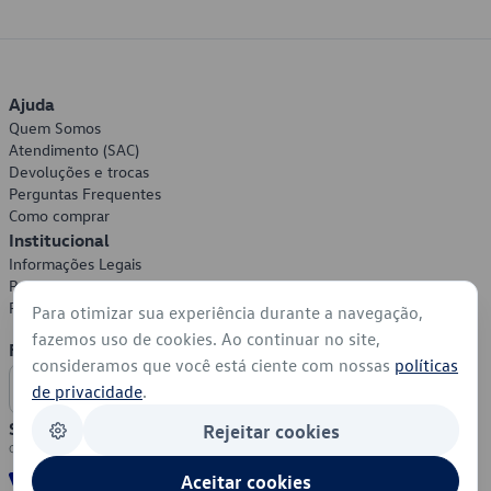
Ajuda
Quem Somos
Atendimento (SAC)
Devoluções e trocas
Perguntas Frequentes
Como comprar
Institucional
Informações Legais
Política de Privacidade
Política de Cookies
Para otimizar sua experiência durante a navegação,
fazemos uso de cookies. Ao continuar no site,
Formas de Pagamento
consideramos que você está ciente com nossas
políticas
de privacidade
.
Segurança
Rejeitar cookies
Aceitar cookies