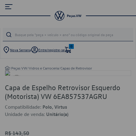
0
Nova Serrana
Entre/registre-se
/
Peças VW
/
Vidros e Carroceria
/
Capas de Retrovisor
Capa de Espelho Retrovisor Esquerdo
(Motorista) VW 6EA857537AGRU
Compatibilidade:
Polo, Virtus
Unidade de venda:
Unitário(a)
R$ 143,50