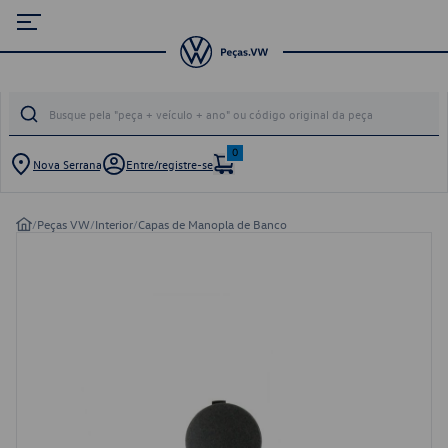
0
Nova Serrana
Entre/registre-se
/
Peças VW
/
Interior
/
Capas de Manopla de Banco