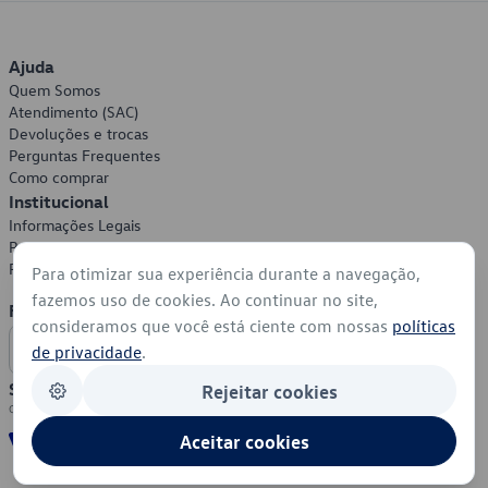
Ajuda
Quem Somos
Atendimento (SAC)
Devoluções e trocas
Perguntas Frequentes
Como comprar
Institucional
Informações Legais
Política de Privacidade
Política de Cookies
Para otimizar sua experiência durante a navegação,
fazemos uso de cookies. Ao continuar no site,
Formas de Pagamento
consideramos que você está ciente com nossas
políticas
de privacidade
.
Segurança
Rejeitar cookies
Aceitar cookies