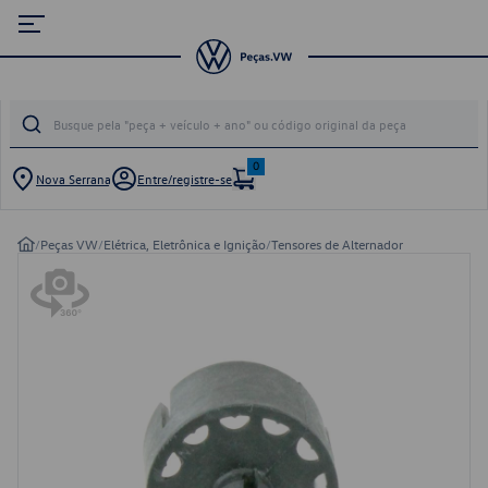
0
Nova Serrana
Entre/registre-se
/
Peças VW
/
Elétrica, Eletrônica e Ignição
/
Tensores de Alternador