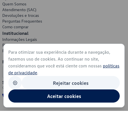
Quem Somos
Atendimento (SAC)
Devoluções e trocas
Perguntas Frequentes
Como comprar
Institucional
Informações Legais
Política de Privacidade
Política de Cookies
Para otimizar sua experiência durante a navegação,
fazemos uso de cookies. Ao continuar no site,
Formas de Pagamento
consideramos que você está ciente com nossas
políticas
de privacidade
.
Segurança
Rejeitar cookies
Aceitar cookies
© 2026 - Volkswagen do Brasil - Todos os direitos reservados