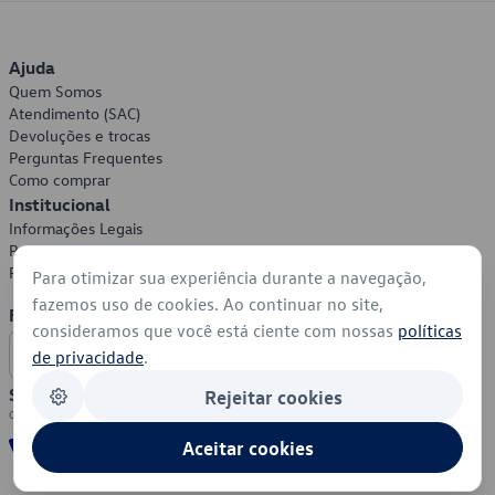
Ajuda
Quem Somos
Atendimento (SAC)
Devoluções e trocas
Perguntas Frequentes
Como comprar
Institucional
Informações Legais
Política de Privacidade
Política de Cookies
Para otimizar sua experiência durante a navegação,
fazemos uso de cookies. Ao continuar no site,
Formas de Pagamento
consideramos que você está ciente com nossas
políticas
de privacidade
.
Segurança
Rejeitar cookies
Aceitar cookies