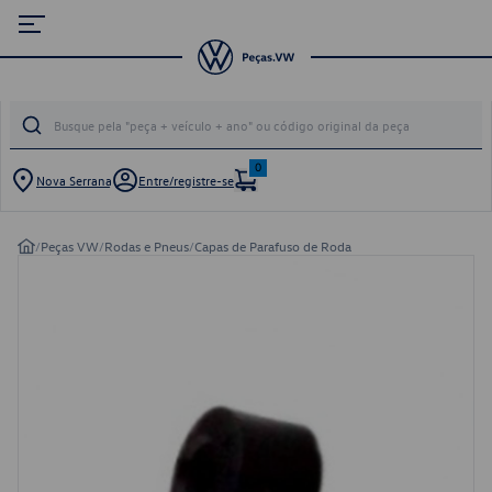
0
Nova Serrana
Entre/registre-se
/
Peças VW
/
Rodas e Pneus
/
Capas de Parafuso de Roda