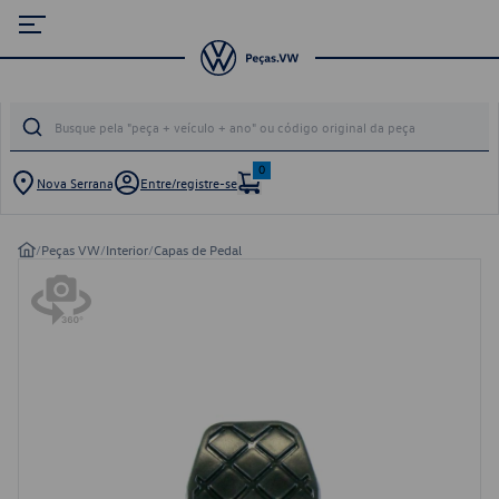
0
Nova Serrana
Entre/registre-se
/
Peças VW
/
Interior
/
Capas de Pedal