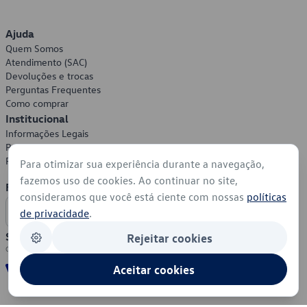
Ajuda
Quem Somos
Atendimento (SAC)
Devoluções e trocas
Perguntas Frequentes
Como comprar
Institucional
Informações Legais
Política de Privacidade
Política de Cookies
Para otimizar sua experiência durante a navegação,
fazemos uso de cookies. Ao continuar no site,
Formas de Pagamento
consideramos que você está ciente com nossas
políticas
de privacidade
.
Segurança
Rejeitar cookies
Aceitar cookies