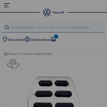
0
Nova Serrana
Entre/registre-se
/
Peças VW
/
Interior
/
Capas de Pedal