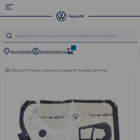
0
Nova Serrana
Entre/registre-se
/
Peças VW
/
Vidros e Carroceria
/
Capas de Proteção de Porta