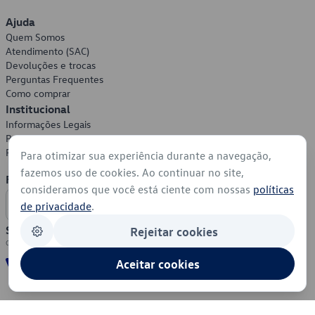
Ajuda
Quem Somos
Atendimento (SAC)
Devoluções e trocas
Perguntas Frequentes
Como comprar
Institucional
Informações Legais
Política de Privacidade
Política de Cookies
Para otimizar sua experiência durante a navegação,
fazemos uso de cookies. Ao continuar no site,
Formas de Pagamento
consideramos que você está ciente com nossas
políticas
de privacidade
.
Segurança
Rejeitar cookies
Aceitar cookies