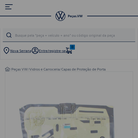
0
Nova Serrana
Entre/registre-se
/
Peças VW
/
Vidros e Carroceria
/
Capas de Proteção de Porta