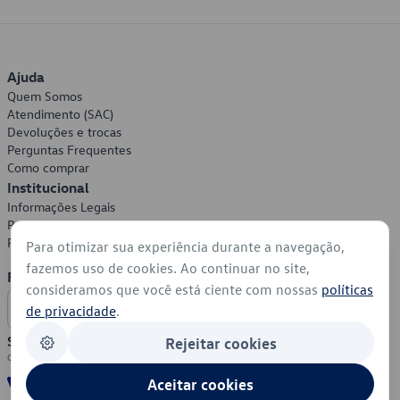
Ajuda
Quem Somos
Atendimento (SAC)
Devoluções e trocas
Perguntas Frequentes
Como comprar
Institucional
Informações Legais
Política de Privacidade
Política de Cookies
Para otimizar sua experiência durante a navegação,
fazemos uso de cookies. Ao continuar no site,
Formas de Pagamento
consideramos que você está ciente com nossas
políticas
de privacidade
.
Segurança
Rejeitar cookies
Aceitar cookies