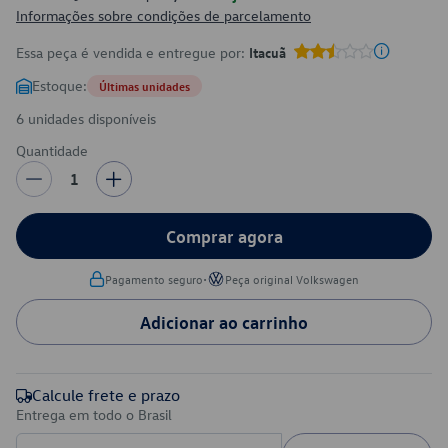
Informações sobre condições de parcelamento
Essa peça é vendida e entregue por:
Itacuã
Estoque:
Últimas unidades
6 unidades disponíveis
Quantidade
1
Comprar agora
•
Pagamento seguro
Peça original Volkswagen
Adicionar ao carrinho
Calcule frete e prazo
Entrega em todo o Brasil