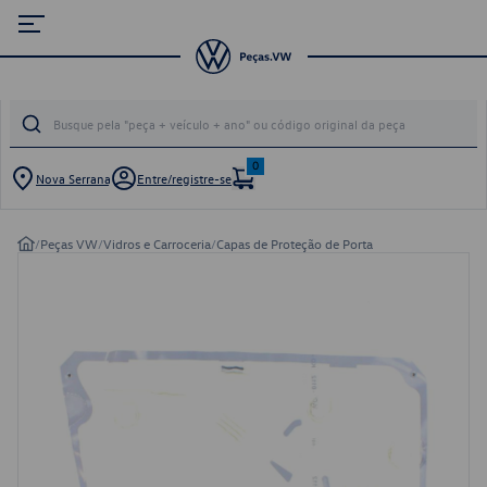
0
Nova Serrana
Entre/registre-se
/
Peças VW
/
Vidros e Carroceria
/
Capas de Proteção de Porta