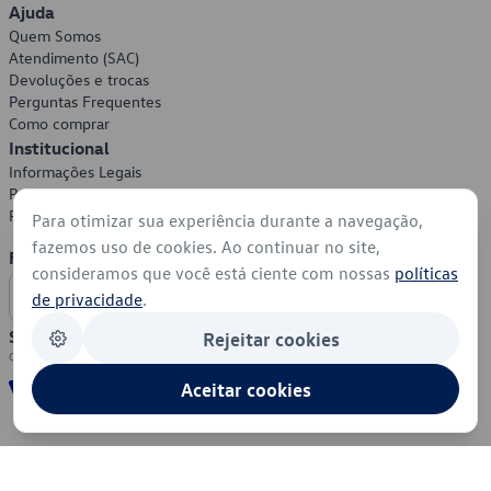
Ajuda
Quem Somos
Atendimento (SAC)
Devoluções e trocas
Perguntas Frequentes
Como comprar
Institucional
Informações Legais
Política de Privacidade
Política de Cookies
Para otimizar sua experiência durante a navegação,
fazemos uso de cookies. Ao continuar no site,
Formas de Pagamento
consideramos que você está ciente com nossas
políticas
de privacidade
.
Segurança
Rejeitar cookies
Aceitar cookies