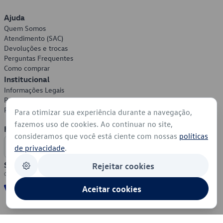
Ajuda
Quem Somos
Atendimento (SAC)
Devoluções e trocas
Perguntas Frequentes
Como comprar
Institucional
Informações Legais
Política de Privacidade
Política de Cookies
Para otimizar sua experiência durante a navegação,
fazemos uso de cookies. Ao continuar no site,
Formas de Pagamento
consideramos que você está ciente com nossas
políticas
de privacidade
.
Segurança
Rejeitar cookies
Aceitar cookies