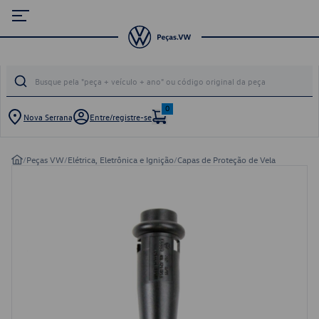
0
Nova Serrana
Entre/registre-se
/
Peças VW
/
Elétrica, Eletrônica e Ignição
/
Capas de Proteção de Vela