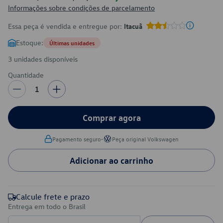
Informações sobre condições de parcelamento
Essa peça é vendida e entregue por:
Itacuã
Estoque:
Últimas unidades
3 unidades disponíveis
Quantidade
1
Comprar agora
•
Pagamento seguro
Peça original Volkswagen
Adicionar ao carrinho
Calcule frete e prazo
Entrega em todo o Brasil