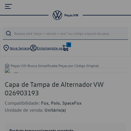
0
Nova Serrana
Entre/registre-se
/
Peças VW
/
Busca Simplificada
/
Peças por Código Original
Capa de Tampa de Alternador VW
026903193
Compatibilidade:
Fox, Polo, SpaceFox
Unidade de venda:
Unitário(a)
Produto temporariamente esgotado.