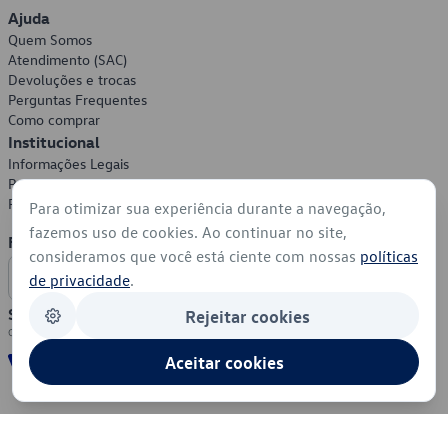
Ajuda
Quem Somos
Atendimento (SAC)
Devoluções e trocas
Perguntas Frequentes
Como comprar
Institucional
Informações Legais
Política de Privacidade
Política de Cookies
Para otimizar sua experiência durante a navegação,
fazemos uso de cookies. Ao continuar no site,
Formas de Pagamento
consideramos que você está ciente com nossas
políticas
de privacidade
.
Segurança
Rejeitar cookies
Aceitar cookies