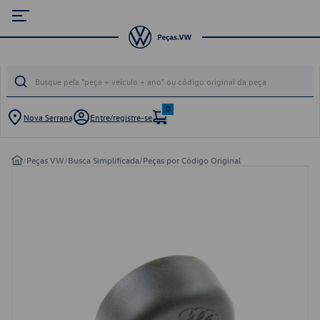
0
Nova Serrana
Entre/registre-se
/
Peças VW
/
Busca Simplificada
/
Peças por Código Original