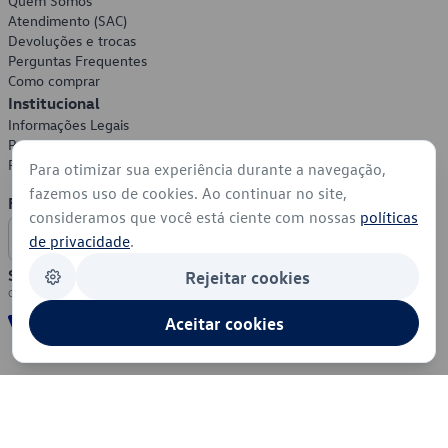
Quem Somos
Atendimento (SAC)
Devoluções e trocas
Perguntas Frequentes
Como comprar
Institucional
Informações Legais
Política de Privacidade
Política de Cookies
Para otimizar sua experiência durante a navegação,
fazemos uso de cookies. Ao continuar no site,
Formas de Pagamento
consideramos que você está ciente com nossas
políticas
de privacidade
.
Segurança
Rejeitar cookies
Aceitar cookies
© 2026 - Volkswagen do Brasil - Todos os direitos reservados