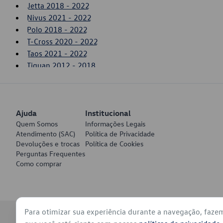
Jetta 2018 - 2022
Nivus 2021 - 2022
Polo 2018 - 2022
T-Cross 2020 - 2022
Taos 2021 - 2022
Tiguan 2012 - 2018
Up! 2014 - 2017
Virtus 2018 - 2022
Ajuda
Institucional
Quem Somos
Informações Legais
Atendimento (SAC)
Política de Privacidade
Devoluções e trocas
Política de Cookies
Perguntas Frequentes
Como comprar
Para otimizar sua experiência durante a navegação, faze
© 2026 - Volkswagen do Brasil - Todos os direitos reservados