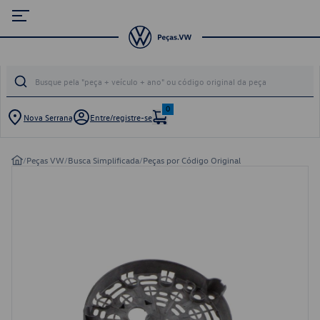
0
Nova Serrana
Entre/registre-se
/
Peças VW
/
Busca Simplificada
/
Peças por Código Original