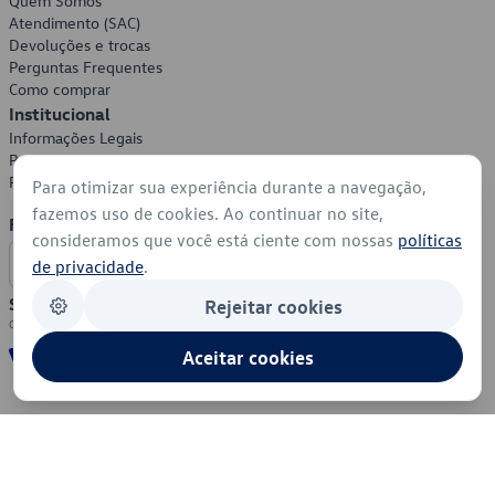
Quem Somos
Atendimento (SAC)
Devoluções e trocas
Perguntas Frequentes
Como comprar
Institucional
Informações Legais
Política de Privacidade
Política de Cookies
Para otimizar sua experiência durante a navegação,
fazemos uso de cookies. Ao continuar no site,
Formas de Pagamento
consideramos que você está ciente com nossas
políticas
de privacidade
.
Segurança
Rejeitar cookies
Aceitar cookies
© 2026 - Volkswagen do Brasil - Todos os direitos reservados