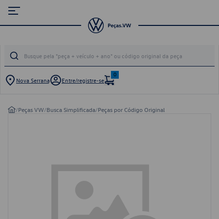
0
Nova Serrana
Entre/registre-se
/
Peças VW
/
Busca Simplificada
/
Peças por Código Original