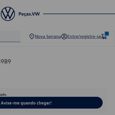
0
Nova Serrana
Entre/registre-se
39B9
tado.
Avise-me quando chegar!