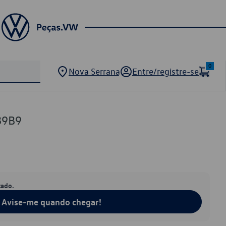
0
Nova Serrana
Entre/registre-se
89B9
tado.
Avise-me quando chegar!