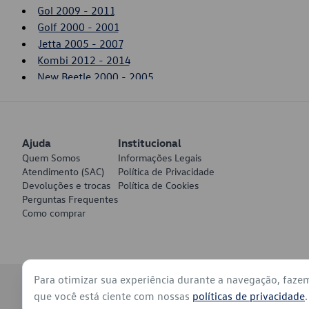
Gol 2009 - 2011
Golf 2000 - 2001
Jetta 2005 - 2007
Kombi 2012 - 2014
New Beetle 2000 - 2005
Polo 2007 - 2012
Saveiro 2017 - 2022
SpaceFox 2011 - 2014
Ajuda
Touareg 2006 - 2007
Institucional
Quem Somos
Informações Legais
Voyage 2009 - 2011
Atendimento (SAC)
Política de Privacidade
Devoluções e trocas
Política de Cookies
Perguntas Frequentes
Como comprar
Para otimizar sua experiência durante a navegação, faze
© 2026 - Volkswagen do Brasil - Todos os direitos reservados
que você está ciente com nossas
políticas de privacidade
.