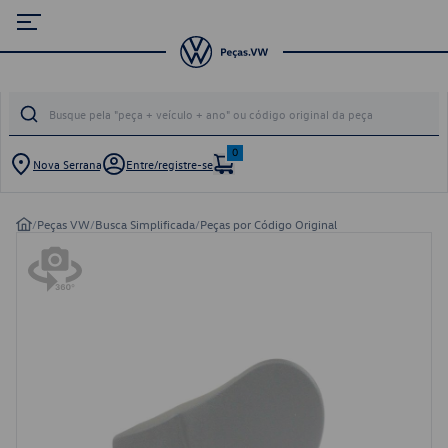
0
Nova Serrana
Entre/registre-se
/
Peças VW
/
Busca Simplificada
/
Peças por Código Original