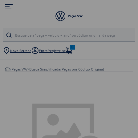
0
Nova Serrana
Entre/registre-se
/
Peças VW
/
Busca Simplificada
/
Peças por Código Original