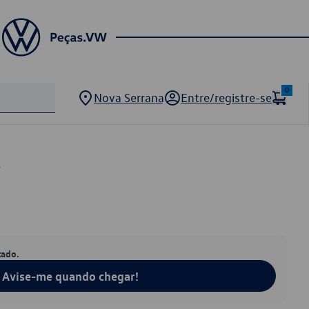
0
Nova Serrana
Entre/registre-se
3
tado.
Avise-me quando chegar!