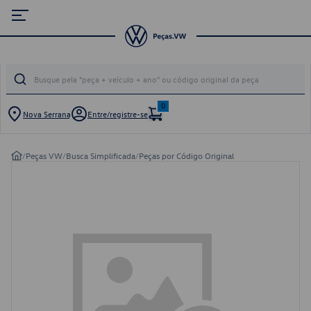
0
Nova Serrana
Entre/registre-se
/
Peças VW
/
Busca Simplificada
/
Peças por Código Original