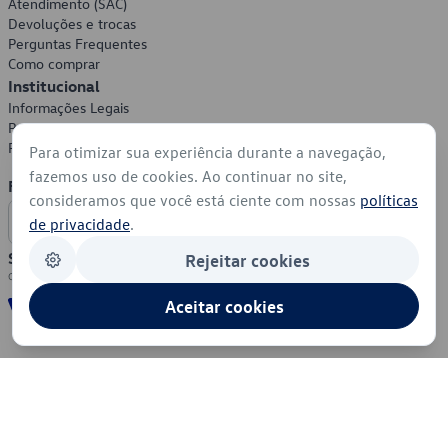
Atendimento (SAC)
Devoluções e trocas
Perguntas Frequentes
Como comprar
Institucional
Informações Legais
Política de Privacidade
Política de Cookies
Para otimizar sua experiência durante a navegação,
fazemos uso de cookies. Ao continuar no site,
Formas de Pagamento
consideramos que você está ciente com nossas
políticas
de privacidade
.
Segurança
Rejeitar cookies
Aceitar cookies
© 2026 - Volkswagen do Brasil - Todos os direitos reservados