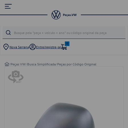
0
Nova Serrana
Entre/registre-se
/
Peças VW
/
Busca Simplificada
/
Peças por Código Original