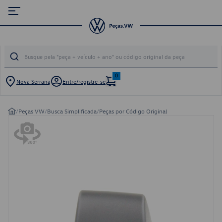
0
Nova Serrana
Entre/registre-se
/
Peças VW
/
Busca Simplificada
/
Peças por Código Original