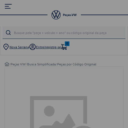
0
Nova Serrana
Entre/registre-se
/
Peças VW
/
Busca Simplificada
/
Peças por Código Original