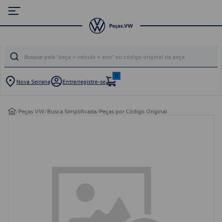
0
Nova Serrana
Entre/registre-se
/
Peças VW
/
Busca Simplificada
/
Peças por Código Original