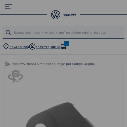
0
Nova Serrana
Entre/registre-se
/
Peças VW
/
Busca Simplificada
/
Peças por Código Original