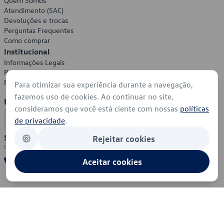
Quem Somos
Atendimento (SAC)
Devoluções e trocas
Perguntas Frequentes
Como comprar
Institucional
Informações Legais
Política de Privacidade
Política de Cookies
Para otimizar sua experiência durante a navegação,
fazemos uso de cookies. Ao continuar no site,
Formas de Pagamento
consideramos que você está ciente com nossas
políticas
de privacidade
.
Segurança
Rejeitar cookies
Aceitar cookies
© 2026 - Volkswagen do Brasil - Todos os direitos reservados