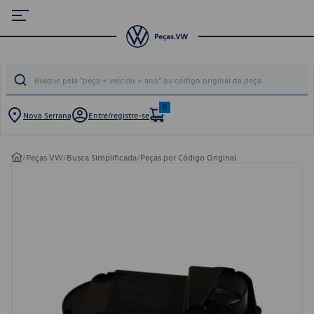
0
Nova Serrana
Entre/registre-se
/
Peças VW
/
Busca Simplificada
/
Peças por Código Original