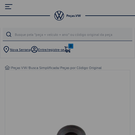
0
Nova Serrana
Entre/registre-se
/
Peças VW
/
Busca Simplificada
/
Peças por Código Original