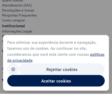
Quem Somos
Atendimento (SAC)
Devoluções e trocas
Perguntas Frequentes
Como comprar
Institucional
Informações Legais
Política de Privacidade
Política de Cookies
Para otimizar sua experiência durante a navegação,
fazemos uso de cookies. Ao continuar no site,
Formas de Pagamento
consideramos que você está ciente com nossas
políticas
de privacidade
.
Segurança
Rejeitar cookies
Aceitar cookies
© 2026 - Volkswagen do Brasil - Todos os direitos reservados