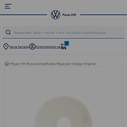
0
Nova Serrana
Entre/registre-se
/
Peças VW
/
Busca Simplificada
/
Peças por Código Original