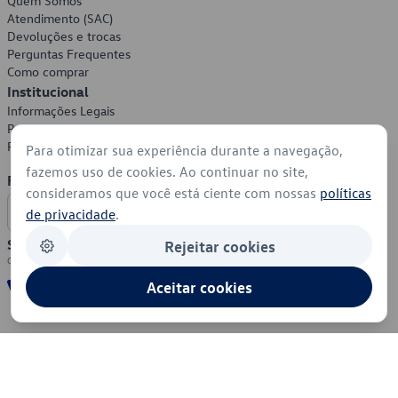
Quem Somos
Atendimento (SAC)
Devoluções e trocas
Perguntas Frequentes
Como comprar
Institucional
Informações Legais
Política de Privacidade
Política de Cookies
Para otimizar sua experiência durante a navegação,
fazemos uso de cookies. Ao continuar no site,
Formas de Pagamento
consideramos que você está ciente com nossas
políticas
de privacidade
.
Segurança
Rejeitar cookies
Aceitar cookies
© 2026 - Volkswagen do Brasil - Todos os direitos reservados