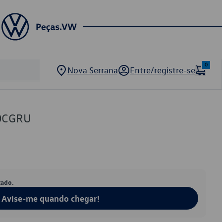
0
Nova Serrana
Entre/registre-se
0CGRU
tado.
Avise-me quando chegar!