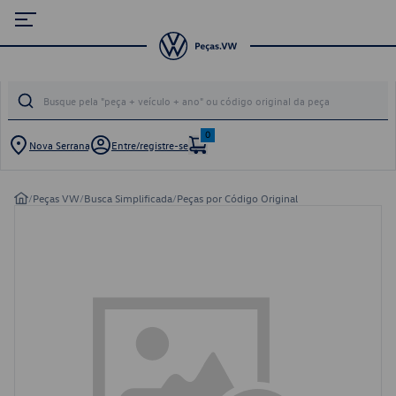
0
Nova Serrana
Entre/registre-se
/
Peças VW
/
Busca Simplificada
/
Peças por Código Original