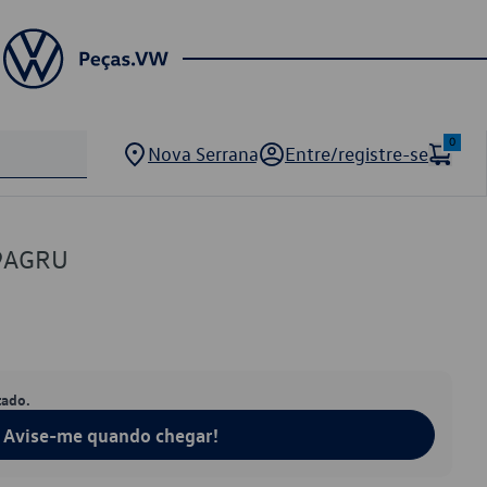
0
Nova Serrana
Entre/registre-se
9AGRU
tado.
Avise-me quando chegar!